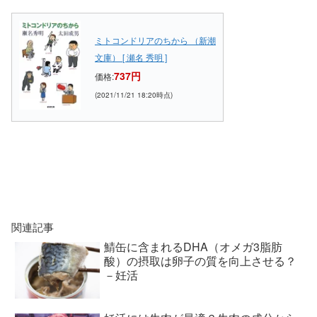
ミトコンドリアのちから （新潮
文庫） [ 瀬名 秀明 ]
737円
価格:
(2021/11/21 18:20時点)
関連記事
鯖缶に含まれるDHA（オメガ3脂肪
酸）の摂取は卵子の質を向上させる？
－妊活