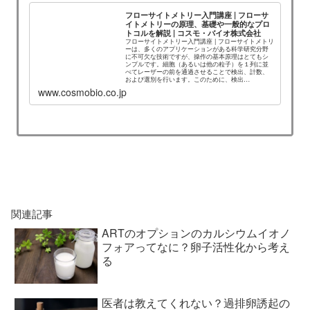
フローサイトメトリー入門講座 | フローサ
イトメトリーの原理、基礎や一般的なプロ
トコルを解説 | コスモ・バイオ株式会社
フローサイトメトリー入門講座 | フローサイトメトリ
ーは、多くのアプリケーションがある科学研究分野
に不可欠な技術ですが、操作の基本原理はとてもシ
ンプルです。細胞（あるいは他の粒子）を１列に並
べてレーザーの前を通過させることで検出、計数、
および選別を行います。このために、検出…
www.cosmobio.co.jp
関連記事
ARTのオプションのカルシウムイオノ
フォアってなに？卵子活性化から考え
る
医者は教えてくれない？過排卵誘起の