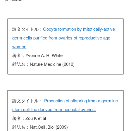
論文タイトル；
Oocyte formation by mitotically-active
germ cells purified from ovaries of reproductive age
women
著者；Yvonne A. R. White
雑誌名；Nature Medicine (2012)
論文タイトル；
Production of offspring from a germline
stem cell line derived from neonatal ovaries.
著者；Zou K et al
雑誌名；Nat.Cell .Biol (2009)